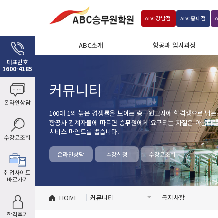
ABC
강남점
ABC
홍대점
ABC소개
항공과 입시과정
대표번호
1600-4185
커뮤니티
온라인상담
100대 1의 높은 경쟁률을 보이는 승무원고시에 합격생으로 남는
항공사 관계자들에 따르면 승무원에게 요구되는 자질은 아름다운 
서비스 마인드를 뽑습니다.
수강료조회
온라인상담
수강신청
수강료조회
취업사이트
바로가기
HOME
커뮤니티
공지사항
합격후기