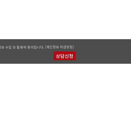
[개인정보 취급방침]
보 수집 및 활용에 동의합니다.
패밀리사이트 바로가기
수강료 안내
 :
02-538-7501
10187호
번호 :
02-538-7501
14095호