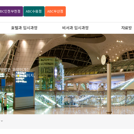
ABC
인천부천점
ABC
수원점
ABC
부산점
호텔과 입시과정
비서과 입시과정
자료방
 방법은 무엇인가?
미소, 건강한 이미지,