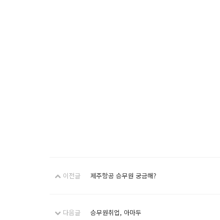
이전글
제주항공 승무원 궁금해?
다음글
승무원취업, 아마두