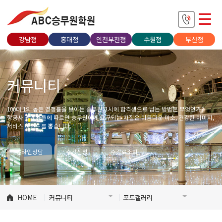
강남점
홍대점
인천부천점
수원점
부산점
커뮤니티
100대 1의 높은 경쟁률을 보이는 승무원고시에 합격생으로 남는 방법은 무엇인가?
항공사 관계자들에 따르면 승무원에게 요구되는 자질은 아름다운 미소, 건강한 이미지,
서비스 마인드를 뽑습니다.
온라인상담
수강신청
수강료조회
HOME
커뮤니티
포토갤러리