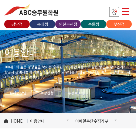
강남점
홍대점
인천부천점
수원점
부산점
이용안내
100대 1의 높은 경쟁률을 보이는 승무원고시에 합격생으로 남는 방법은 무엇인가?
항공사 관계자들에 따르면 승무원에게 요구되는 자질은 아름다운 미소, 건강한 이미지,
서비스 마인드를 뽑습니다.
온라인상담
수강신청
수강료조회
HOME
이용안내
이메일무단수집거부