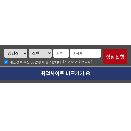
[개인정보 취급방침]
개인정보 수집 및 활용에 동의합니다.
취업사이트
바로가기
ABC소개
찾아오시는길
개인정보취급방침
이메일무단수집거부
수강료 안내
강남캠퍼스(본관)
ABC승무원학원 강남점
대표이사 :
양종훈
서울특별시 강남구 역삼동 727-8번지 운기빌딩 2층