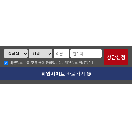
[개인정보 취급방침]
개인정보 수집 및 활용에 동의합니다.
취업사이트
바로가기
ABC소개
찾아오시는길
개인정보취급방침
이메일무단수집거부
수강료 안내
강남캠퍼스(본관)
ABC승무원학원 강남점
대표이사 :
양종훈
서울특별시 강남구 역삼동 727-8번지 운기빌딩 2층