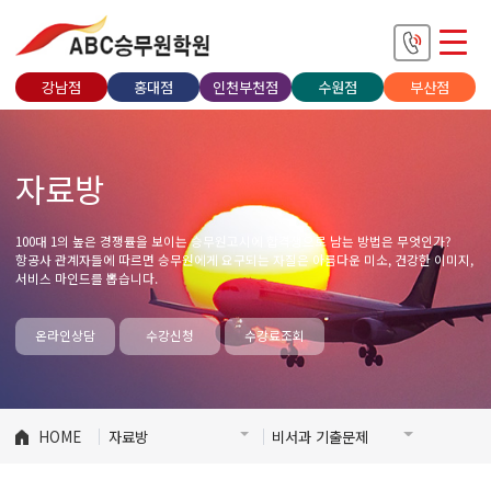
강남점
홍대점
인천부천점
수원점
부산점
자료방
100대 1의 높은 경쟁률을 보이는 승무원고시에 합격생으로 남는 방법은 무엇인가?
항공사 관계자들에 따르면 승무원에게 요구되는 자질은 아름다운 미소, 건강한 이미지,
서비스 마인드를 뽑습니다.
온라인상담
수강신청
수강료조회
HOME
자료방
비서과 기출문제