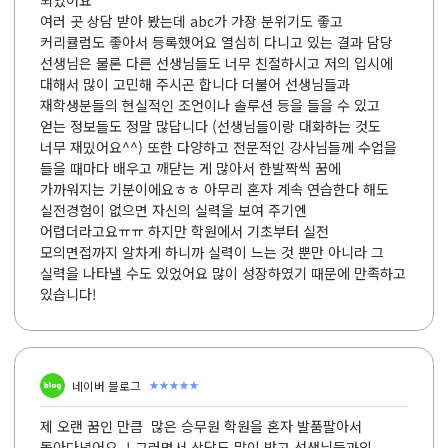
되었어요
여러 곳 상담 받아 봤는데 abc가 가장 분위기도 좋고
커리큘럼도 좋아서 등록했어요 열심히 다니고 있는 결과 담당
선생님은 물론 다른 선생님들도 너무 친절하시고 저의 입시에
대해서 많이 고민해 주시곤 합니다 더불어 선생님들과
재학생분들의 현실적인 조언이나 솔루션 등을 들을 수 있고
얻는 정보들도 정말 많답니다 (선생님들이랑 대화하는 것도
너무 재밌어요^^) 또한 다양하고 전문적인 강사님들께 수업을
들을 때마다 배우고 깨닫는 게 많아서 한발짝씩 꿈에
가까워지는 기분이에요ㅎㅎ 아무리 혼자 계속 연습한다 해도
실전경험이 없으면 자신의 실력을 보여 주기엔
어렵더라고요ㅠㅠ 하지만 학원에서 기초부터 실전
모의면접까지 알차게 하니까 실력이 느는 것 뿐만 아니라 그
실력을 나타낼 수도 있었어요 많이 성장하였기 때문에 만족하고
있습니다!
★★★★★
네이버 블로그
제 오랜 꿈인 만큼 많은 승무원 학원을 혼자 발품팔아서
돌아다녔어요,,! 그러면서 상담도 많이 받고 선생님들과의