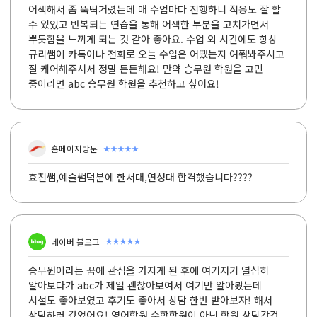
어색해서 좀 뚝딱거렸는데 매 수업마다 진행하니 적응도 잘 할
수 있었고 반복되는 연습을 통해 어색한 부분을 고쳐가면서
뿌듯함을 느끼게 되는 것 같아 좋아요. 수업 외 시간에도 항상
규리쌤이 카톡이나 전화로 오늘 수업은 어땠는지 여쭤봐주시고
잘 케어해주셔서 정말 든든해요! 만약 승무원 학원을 고민
중이라면 abc 승무원 학원을 추천하고 싶어요!
★★★★★
홈페이지방문
효진쌤,예슬쌤덕분에 한서대,연성대 합격했습니다????
★★★★★
네이버 블로그
승무원이라는 꿈에 관심을 가지게 된 후에 여기저기 열심히
알아보다가 abc가 제일 괜찮아보여서 여기만 알아봤는데
시설도 좋아보였고 후기도 좋아서 상담 한번 받아보자! 해서
상담하러 갔었어요! 영어학원 수학학원이 아닌 학원 상담간건