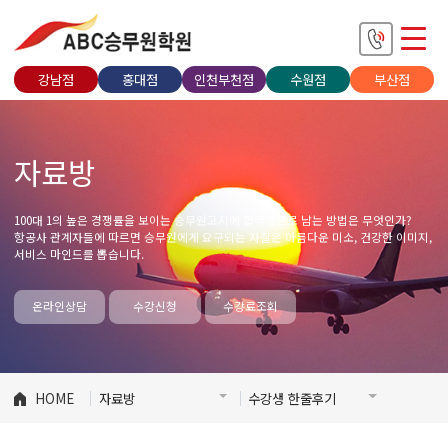
강남점
홍대점
인천부천점
수원점
부산점
자료방
100대 1의 높은 경쟁률을 보이는 승무원고시에 합격생으로 남는 방법은 무엇인가?
항공사 관계자들에 따르면 승무원에게 요구되는 자질은 아름다운 미소, 건강한 이미지,
서비스 마인드를 뽑습니다.
온라인상담
수강신청
수강료조회
HOME
자료방
수강생 한줄후기