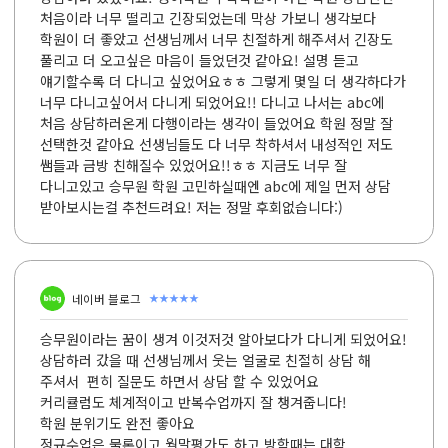
처음이라 너무 떨리고 긴장되었는데 막상 가보니 생각보다
학원이 더 좋았고 선생님께서 너무 친절하게 해주셔서 긴장도
풀리고 더 오고싶은 마음이 들었던것 같아요! 설명 듣고
얘기할수록 더 다니고 싶었어요ㅎㅎ 그렇게 몇일 더 생각하다가
너무 다니고싶어서 다니게 되었어요!! 다니고 나서는 abc에
처음 상담하러온게 다행이라는 생각이 들었어요 학원 정말 잘
선택한것 같아요 선생님들도 다 너무 착하셔서 내성적인 저도
쌤들과 금방 친해질수 있었어요!!ㅎㅎ 지금도 너무 잘
다니고있고 승무원 학원 고민하실때엔 abc에 제일 먼저 상담
받아보시는걸 추천드려요! 저는 정말 후회없습니다:)
★★★★★
네이버 블로그
승무원이라는 꿈이 생겨 이것저것 알아보다가 다니게 되었어요!
상담하러 갔을 때 선생님께서 웃는 얼굴로 친절히 상담 해
주셔서 편히 질문도 하면서 상담 할 수 있었어요
커리큘럼도 체계적이고 반복수업까지 잘 챙겨줍니다!
학원 분위기도 완전 좋아요
정규수업은 물론이고 월말평가도 하고 방학때는 대학